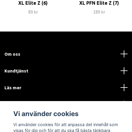
XL Elite Z (6)
XL PFN Elite Z (7)
89 kr
189 kr
Om oss
Kundtjänst
Läs mer
Sociala medier
Vi använder cookies
Vi använder cookies för att anpassa det innehåll som
Language
Currency
visas för dig och för att du ska få bästa tänkbara