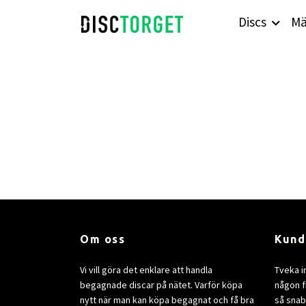
Discs
Mä
Om oss
Kund
Vi vill göra det enklare att handla
Tveka i
begagnade discar på nätet. Varför köpa
någon fr
nytt när man kan köpa begagnat och få bra
så snab