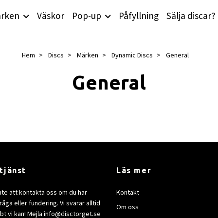
rken
Väskor
Pop-up
Påfyllning
Sälja discar?
Hem
Discs
Märken
Dynamic Discs
General
General
tjänst
Läs mer
nte att kontakta oss om du har
Kontakt
åga eller fundering. Vi svarar alltid
Om oss
bt vi kan! Mejla
info@disctorget.se