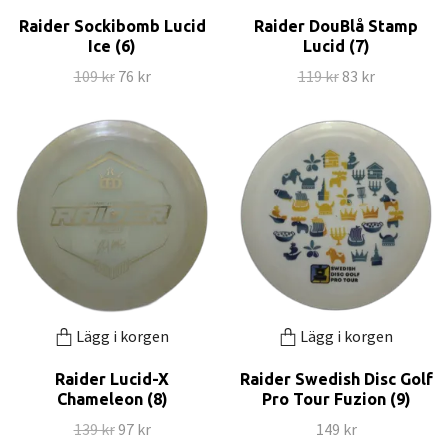
Raider Sockibomb Lucid
Raider DouBlå Stamp
Ice (6)
Lucid (7)
109 kr
76 kr
119 kr
83 kr
Lägg i korgen
Lägg i korgen
Raider Lucid-X
Raider Swedish Disc Golf
Chameleon (8)
Pro Tour Fuzion (9)
139 kr
97 kr
149 kr