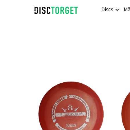
Discs
Mä