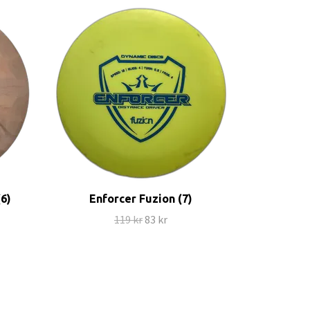
(6)
Enforcer Fuzion (7)
119 kr
83 kr