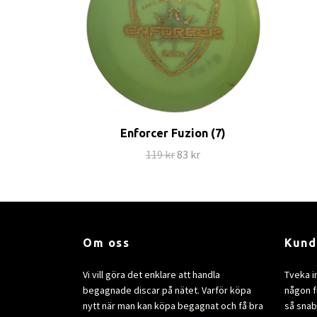
Enforcer Fuzion (7)
119 kr
83 kr
Om oss
Kund
Vi vill göra det enklare att handla
Tveka i
begagnade discar på nätet. Varför köpa
någon fr
nytt när man kan köpa begagnat och få bra
så snab