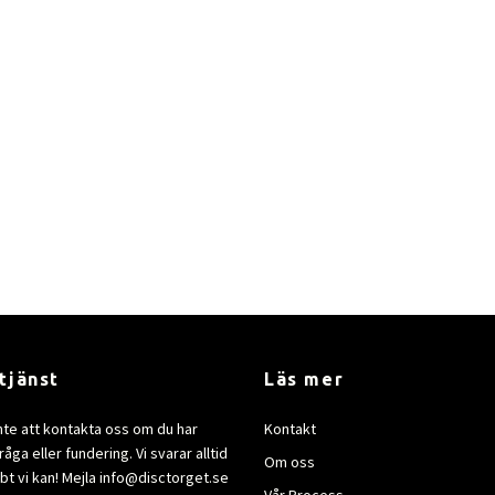
tjänst
Läs mer
nte att kontakta oss om du har
Kontakt
åga eller fundering. Vi svarar alltid
Om oss
bt vi kan! Mejla
info@disctorget.se