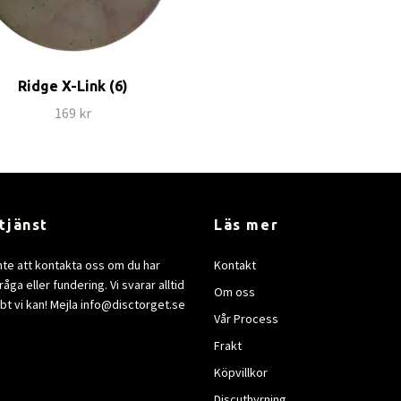
Ridge X-Link (6)
169 kr
tjänst
Läs mer
nte att kontakta oss om du har
Kontakt
åga eller fundering. Vi svarar alltid
Om oss
bt vi kan! Mejla
info@disctorget.se
Vår Process
Frakt
Köpvillkor
Discuthyrning