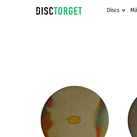
Discs
Mä