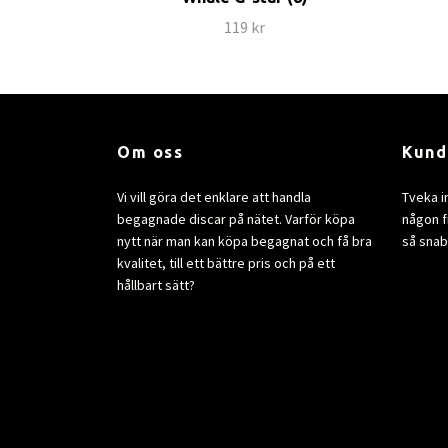
119 kr
Om oss
Kund
Vi vill göra det enklare att handla
Tveka i
begagnade discar på nätet. Varför köpa
någon fr
nytt när man kan köpa begagnat och få bra
så snab
kvalitet, till ett bättre pris och på ett
hållbart sätt?