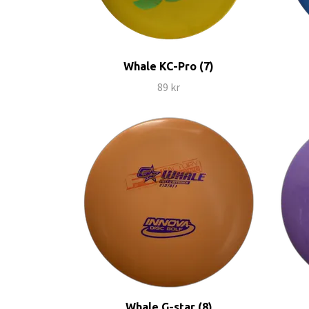
Whale KC-Pro (7)
89 kr
Whale G-star (8)