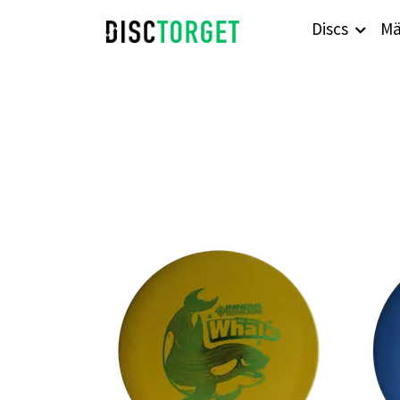
Discs
Mä