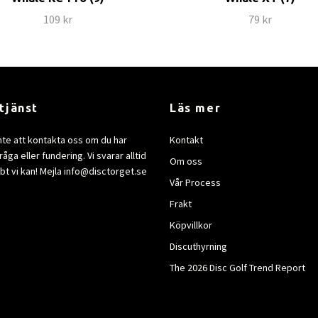
109 kr
79 kr
tjänst
Läs mer
nte att kontakta oss om du har
Kontakt
åga eller fundering. Vi svarar alltid
Om oss
bt vi kan! Mejla
info@disctorget.se
Vår Process
Frakt
Köpvillkor
Discuthyrning
The 2026 Disc Golf Trend Report