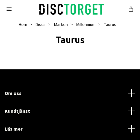
Hem
Discs
Märken
Millennium
Taurus
Taurus
Om oss
Kundtjänst
Läs mer