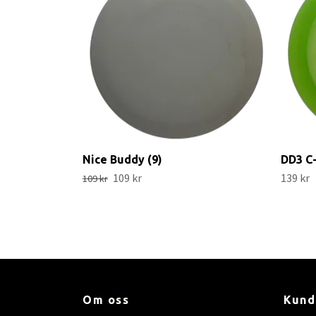
Nice Buddy (9)
DD3 C-
109 kr
139 kr
109 kr
Om oss
Kund