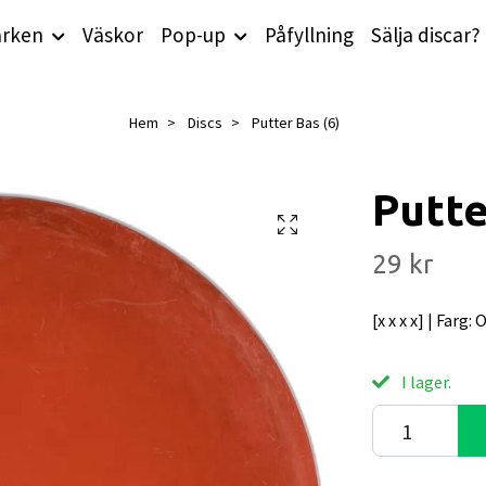
rken
Väskor
Pop-up
Påfyllning
Sälja discar?
Hem
Discs
Putter Bas (6)
Putte
29 kr
[x x x x] | Farg:
I lager.