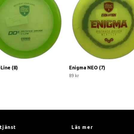
Line (8)
Enigma NEO (7)
89 kr
tjänst
Läs mer