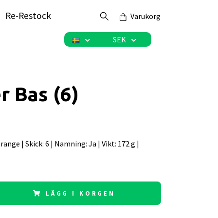
Re-Restock
Varukorg
SEK
r Bas (6)
 Orange | Skick: 6 | Namning: Ja | Vikt: 172 g |
LÄGG I KORGEN