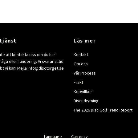
tjänst
Läs mer
nte att kontakta oss om du har
Kontakt
åga eller fundering. Vi svarar alltid
Om oss
bt vi kan! Mejla
info@disctorget.se
Vår Process
Frakt
Köpvillkor
Discuthyrning
The 2026 Disc Golf Trend Report
Language
Currency