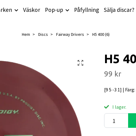
rken
Väskor
Pop-up
Påfyllning
Sälja discar?
Hem
Discs
Fairway Drivers
H5 400 (6)
H5 40
99 kr
[9 5 -3 1] | Färg
I lager.