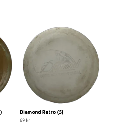
Spice Steady
159 kr
)
Diamond Retro (5)
69 kr