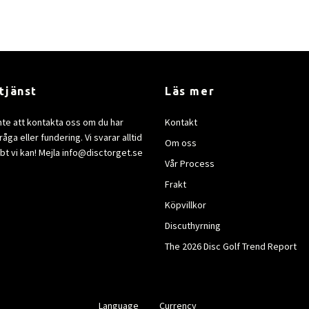
tjänst
Läs mer
nte att kontakta oss om du har
Kontakt
åga eller fundering. Vi svarar alltid
Om oss
bt vi kan! Mejla
info@disctorget.se
Vår Process
Frakt
Köpvillkor
Discuthyrning
The 2026 Disc Golf Trend Report
Language
Currency