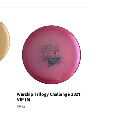
Drone Big Z (
119 kr
Warship Trilogy Challenge 2021
VIP (6)
99 kr