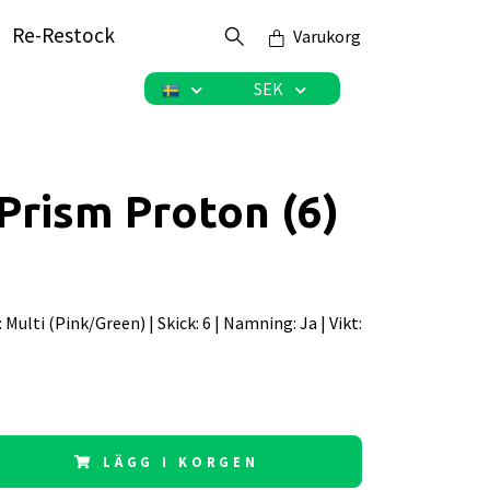
Re-Restock
Varukorg
SEK
Prism Proton (6)
g: Multi (Pink/Green) | Skick: 6 | Namning: Ja | Vikt:
LÄGG I KORGEN