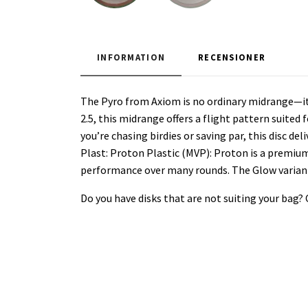
INFORMATION
RECENSIONER
The Pyro from Axiom is no ordinary midrange—it’s
2.5, this midrange offers a flight pattern suited
you’re chasing birdies or saving par, this disc del
Plast: Proton Plastic (MVP): Proton is a premium,
performance over many rounds. The Glow variant o
Do you have disks that are not suiting your bag?