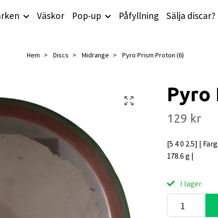
rken
Väskor
Pop-up
Påfyllning
Sälja discar?
Hem
Discs
Midrange
Pyro Prism Proton (6)
Pyro 
129 kr
[5 4 0 2.5] | Fär
178.6 g |
I lager.