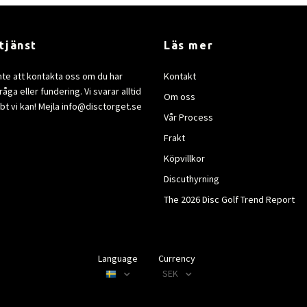
tjänst
Läs mer
nte att kontakta oss om du har
Kontakt
åga eller fundering. Vi svarar alltid
Om oss
bt vi kan! Mejla
info@disctorget.se
Vår Process
Frakt
Köpvillkor
Discuthyrning
The 2026 Disc Golf Trend Report
Language
Currency
SEK