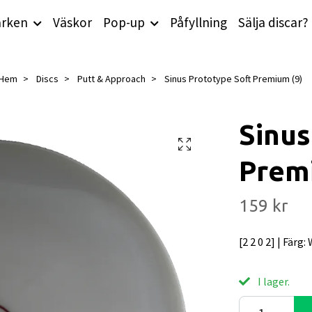
rken
Väskor
Pop-up
Påfyllning
Sälja discar?
Hem
Discs
Putt & Approach
Sinus Prototype Soft Premium (9)
Sinus
Prem
159 kr
[2 2 0 2] | Färg:
I lager.