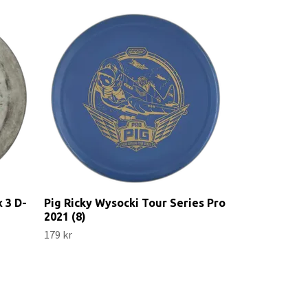
P2 Flex 2 D-L
89 kr
 3 D-
Pig Ricky Wysocki Tour Series Pro
2021 (8)
179 kr