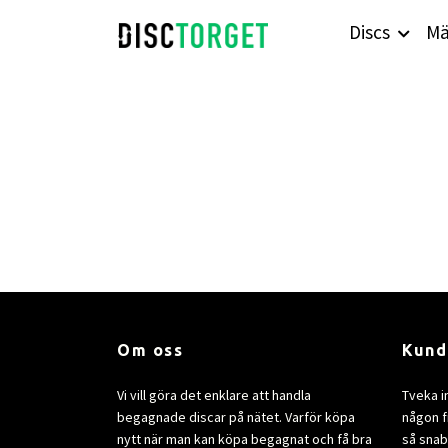
Discs
Mä
Om oss
Kund
Vi vill göra det enklare att handla
Tveka i
begagnade discar på nätet. Varför köpa
någon fr
nytt när man kan köpa begagnat och få bra
så snab