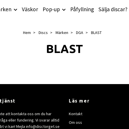
rken
Väskor
Pop-up
Påfyllning
Sälja discar?
Hem
Discs
Märken
DGA
BLAST
BLAST
tjänst
Läs mer
nte att kontakta oss om du har
Kontakt
åga eller fundering. Vi svarar alltid
Om oss
bt vi kan! Mejla
info@disctorget.se