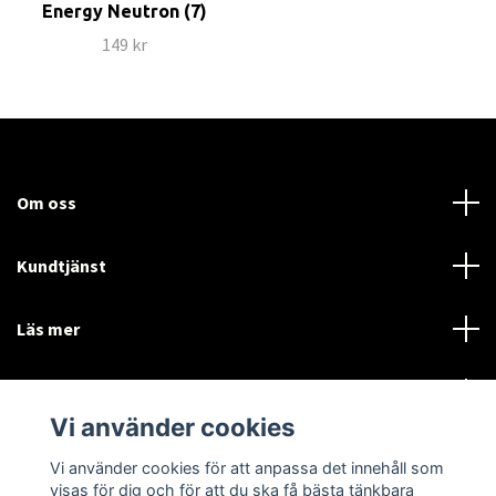
Energy Neutron (7)
149 kr
Om oss
Kundtjänst
Läs mer
Sociala medier
Vi använder cookies
Vi använder cookies för att anpassa det innehåll som
Language
Currency
visas för dig och för att du ska få bästa tänkbara