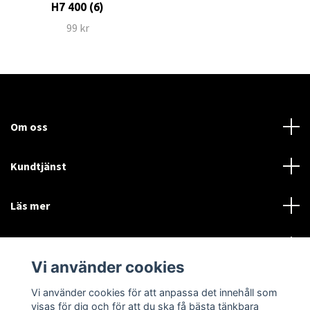
H7 400 (6)
99 kr
Om oss
Kundtjänst
Läs mer
Sociala medier
Vi använder cookies
Vi använder cookies för att anpassa det innehåll som
Language
Currency
visas för dig och för att du ska få bästa tänkbara