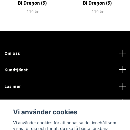
Bi Dragon (9)
Bi Dragon (9)
119 kr
119 kr
Om oss
Kundtjänst
Läs mer
Sociala medier
Vi använder cookies
Vi använder cookies för att anpassa det innehåll som
Language
Currency
visas för dig och för att du ska få bästa tänkbara