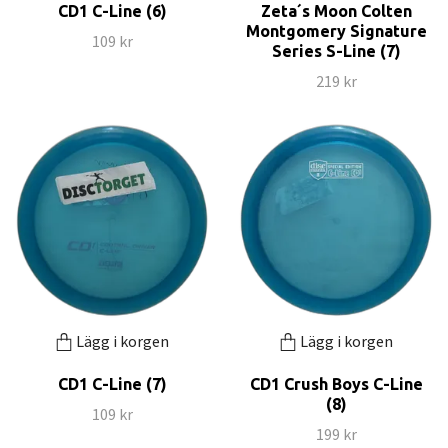
CD1 C-Line (6)
Zeta´s Moon Colten
Montgomery Signature
109 kr
Series S-Line (7)
219 kr
Lägg i korgen
Lägg i korgen
CD1 C-Line (7)
CD1 Crush Boys C-Line
(8)
109 kr
199 kr