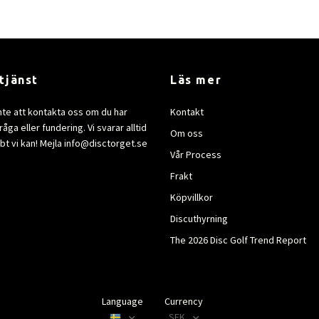
tjänst
Läs mer
nte att kontakta oss om du har
Kontakt
åga eller fundering. Vi svarar alltid
Om oss
bt vi kan! Mejla
info@disctorget.se
Vår Process
Frakt
Köpvillkor
Discuthyrning
The 2026 Disc Golf Trend Report
Language
Currency
SEK