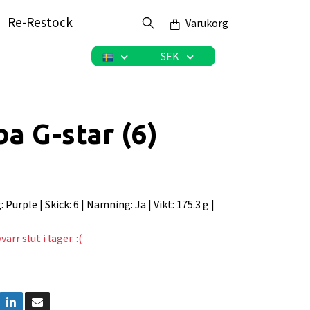
Re-Restock
Varukorg
SEK
 G-star (6)
g: Purple | Skick: 6 | Namning: Ja | Vikt: 175.3 g |
ärr slut i lager. :(