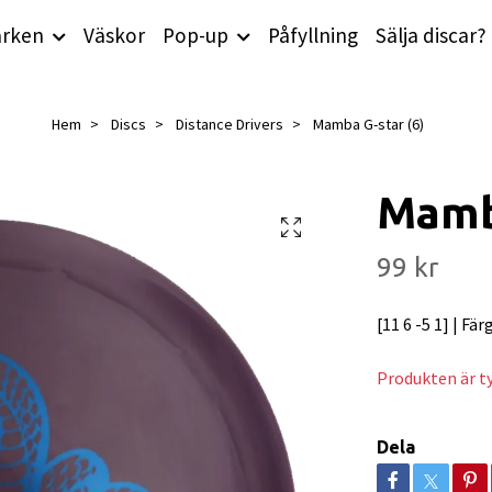
rken
Väskor
Pop-up
Påfyllning
Sälja discar?
Hem
Discs
Distance Drivers
Mamba G-star (6)
Mamba
99 kr
[11 6 -5 1] | Fär
Produkten är tyv
Dela