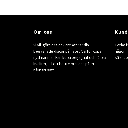
Om oss
Kund
Vi vill göra det enklare att handla
Tveka i
begagnade discar på nätet. Varför köpa
någon fr
nytt när man kan köpa begagnat och få bra
så snab
kvalitet, till ett bättre pris och på ett
hållbart sätt?