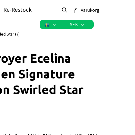
Re-Restock
Varukorg
SEK
ed Star (7)
oyer Ecelina
en Signature
on Swirled Star