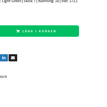
g: Light Green | Skick: 7 | Namning: Ja | Vikt: 172.1
LÄGG I KORGEN
55378