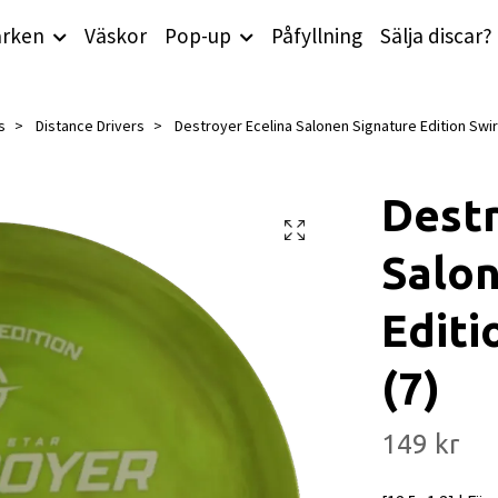
rken
Väskor
Pop-up
Påfyllning
Sälja discar?
s
Distance Drivers
Destroyer Ecelina Salonen Signature Edition Swirl
Destr
Salon
Editi
(7)
149 kr