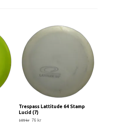
X3 The Prese
99 kr
Trespass Lattitude 64 Stamp
Lucid (7)
76 kr
109 kr