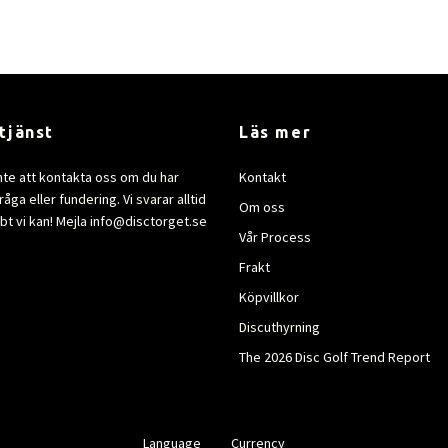
tjänst
Läs mer
nte att kontakta oss om du har
Kontakt
åga eller fundering. Vi svarar alltid
Om oss
bt vi kan! Mejla
info@disctorget.se
Vår Process
Frakt
Köpvillkor
Discuthyrning
The 2026 Disc Golf Trend Report
Language
Currency