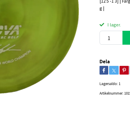
[12 5 -1 3] | Fär
g |
I lager.
Dela
Lagersaldo:
1
Artikelnummer:
101