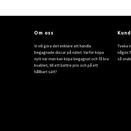
Om oss
Kund
Vi vill göra det enklare att handla
Tveka i
begagnade discar på nätet. Varför köpa
någon fr
nytt när man kan köpa begagnat och få bra
så snab
kvalitet, till ett bättre pris och på ett
hållbart sätt?