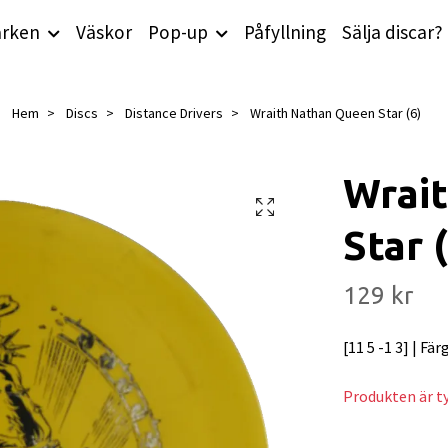
rken
Väskor
Pop-up
Påfyllning
Sälja discar?
Hem
Discs
Distance Drivers
Wraith Nathan Queen Star (6)
Wrai
Star 
129 kr
[11 5 -1 3] | Fär
Produkten är tyv