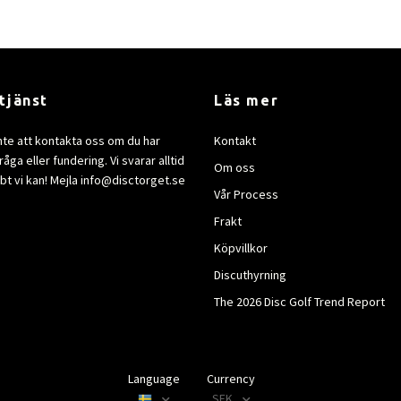
tjänst
Läs mer
nte att kontakta oss om du har
Kontakt
åga eller fundering. Vi svarar alltid
Om oss
bt vi kan! Mejla
info@disctorget.se
Vår Process
Frakt
Köpvillkor
Discuthyrning
The 2026 Disc Golf Trend Report
Language
Currency
SEK