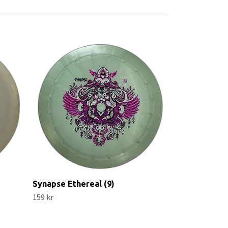
Bolt Opto (6)
99 kr
Synapse Ethereal (9)
159 kr