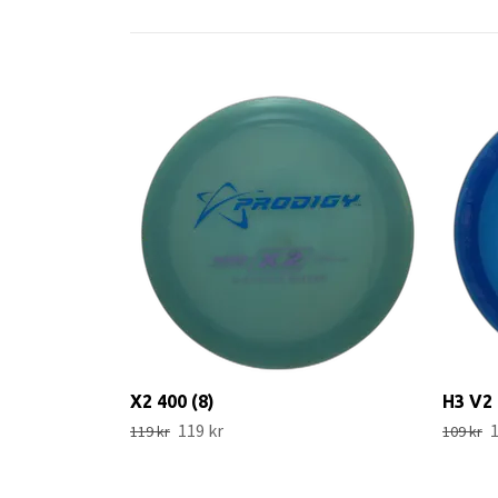
X2 400 (8)
H3 V2 
119 kr
1
119 kr
109 kr