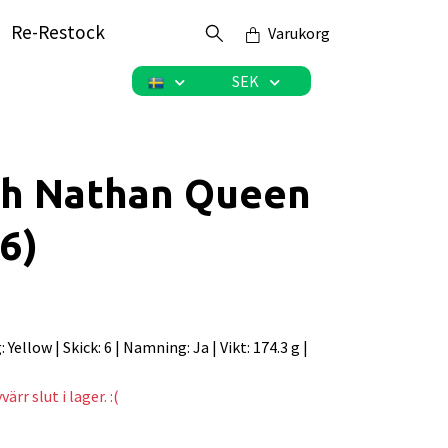
Re-Restock
Varukorg
SEK
th Nathan Queen
(6)
g: Yellow | Skick: 6 | Namning: Ja | Vikt: 174.3 g |
ärr slut i lager. :(