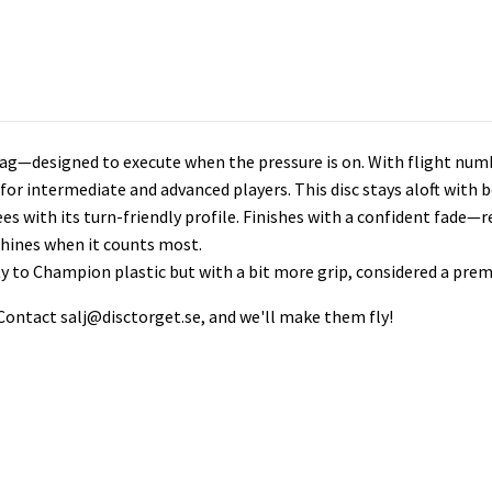
 bag—designed to execute when the pressure is on. With flight number
d for intermediate and advanced players. This disc stays aloft with 
es with its turn-friendly profile. Finishes with a confident fade—r
shines when it counts most.
ity to Champion plastic but with a bit more grip, considered a prem
 Contact
salj@disctorget.se
, and we'll make them fly!