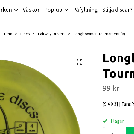
rken
Väskor
Pop-up
Påfyllning
Sälja discar?
Hem
Discs
Fairway Drivers
Longbowman Tournament (6)
Long
Tour
99 kr
[9 4 0 3] | Färg:
I lager.