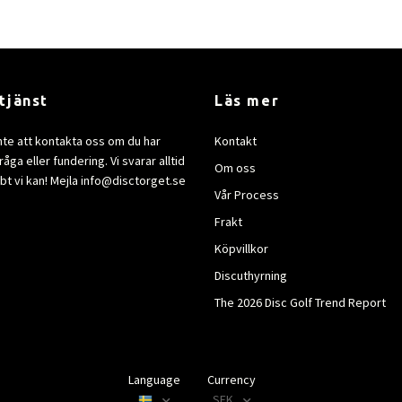
tjänst
Läs mer
nte att kontakta oss om du har
Kontakt
åga eller fundering. Vi svarar alltid
Om oss
bt vi kan! Mejla
info@disctorget.se
Vår Process
Frakt
Köpvillkor
Discuthyrning
The 2026 Disc Golf Trend Report
Language
Currency
SEK