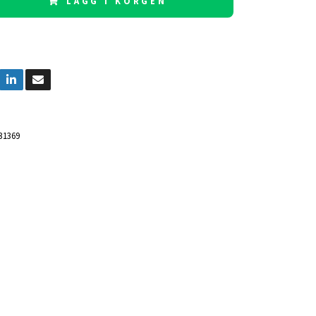
LÄGG I KORGEN
31369