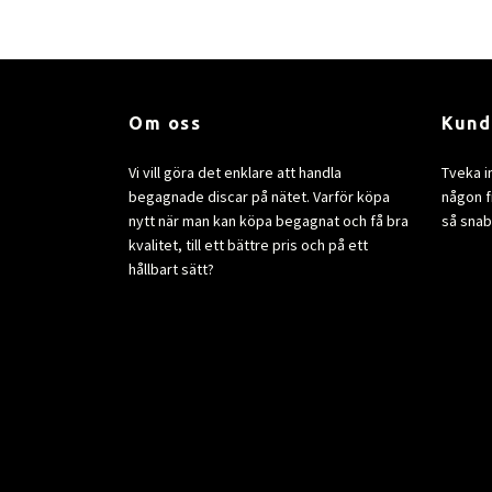
Om oss
Kund
Vi vill göra det enklare att handla
Tveka i
begagnade discar på nätet. Varför köpa
någon fr
nytt när man kan köpa begagnat och få bra
så snab
kvalitet, till ett bättre pris och på ett
hållbart sätt?