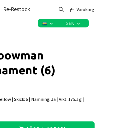
Re-Restock
Varukorg
SEK
bowman
nament (6)
 Yellow | Skick: 6 | Namning: Ja | Vikt: 175.1 g |