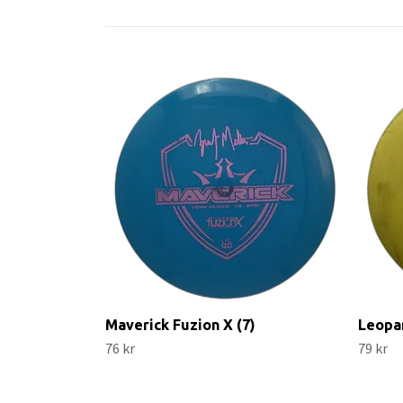
Maverick Fuzion X (7)
Leopar
76 kr
79 kr