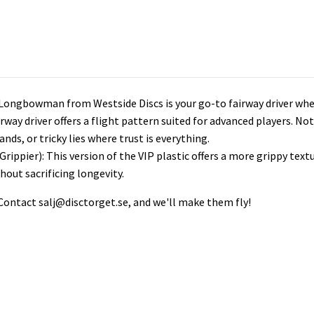
he Longbowman from Westside Discs is your go-to fairway driver w
airway driver offers a flight pattern suited for advanced players. Not
nds, or tricky lies where trust is everything.
rippier): This version of the VIP plastic offers a more grippy text
hout sacrificing longevity.
 Contact
salj@disctorget.se
, and we'll make them fly!