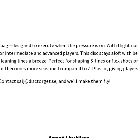
ur bag—designed to execute when the pressure is on. With flight numb
 for intermediate and advanced players. This disc stays aloft with be
aning lines a breeze. Perfect for shaping S-lines or flex shots o
p and becomes more seasoned compared to Z-Plastic, giving player
 Contact
salj@disctorget.se
, and we'll make them fly!