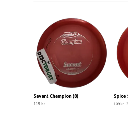
Savant Champion (8)
Spice 
119 kr
7
109 kr