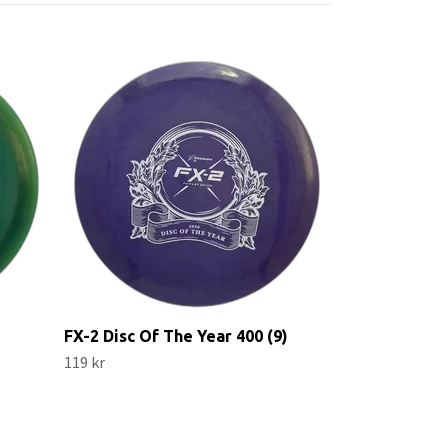
Hawkeye Jär
Champion (8)
119 kr
FX-2 Disc Of The Year 400 (9)
119 kr