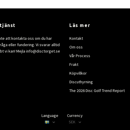
tjänst
Läs mer
nte att kontakta oss om du har
Kontakt
åga eller fundering. Vi svarar alltid
Om oss
bt vi kan! Mejla
info@disctorget.se
Vår Process
Frakt
Köpvillkor
Discuthyrning
The 2026 Disc Golf Trend Report
Language
Currency
SEK