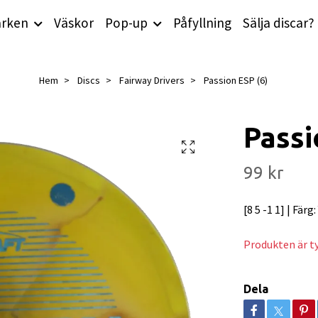
rken
Väskor
Pop-up
Påfyllning
Sälja discar?
Hem
Discs
Fairway Drivers
Passion ESP (6)
Passi
99 kr
[8 5 -1 1] | Färg
Produkten är tyv
Dela