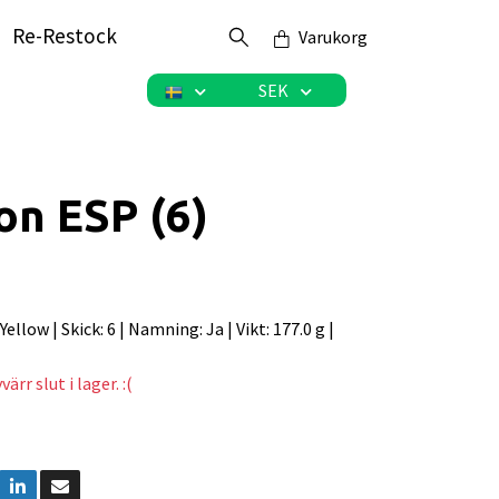
Re-Restock
Varukorg
SEK
on ESP (6)
: Yellow | Skick: 6 | Namning: Ja | Vikt: 177.0 g |
ärr slut i lager. :(