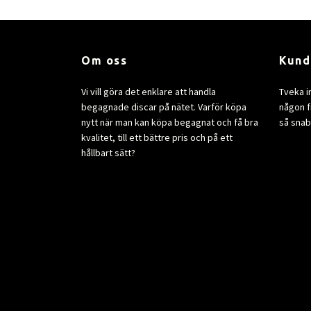
Om oss
Kund
Vi vill göra det enklare att handla
Tveka i
begagnade discar på nätet. Varför köpa
någon fr
nytt när man kan köpa begagnat och få bra
så snab
kvalitet, till ett bättre pris och på ett
hållbart sätt?