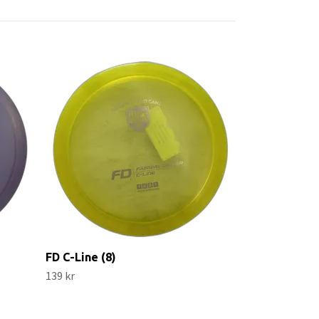
Leopard Star
99 kr
FD C-Line (8)
139 kr