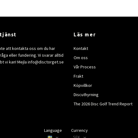
tjänst
Läs mer
nte att kontakta oss om du har
Kontakt
åga eller fundering. Vi svarar alltid
Om oss
bt vi kan! Mejla
info@disctorget.se
Vår Process
Frakt
Köpvillkor
Discuthyrning
The 2026 Disc Golf Trend Report
Language
Currency
SEK