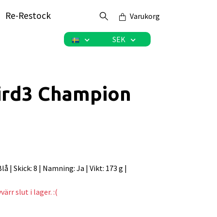
Re-Restock
Varukorg
SEK
ird3 Champion
 Blå | Skick: 8 | Namning: Ja | Vikt: 173 g |
ärr slut i lager. :(