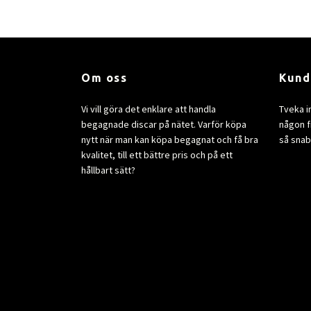
Om oss
Kund
Vi vill göra det enklare att handla
Tveka i
begagnade discar på nätet. Varför köpa
någon fr
nytt när man kan köpa begagnat och få bra
så snab
kvalitet, till ett bättre pris och på ett
hållbart sätt?