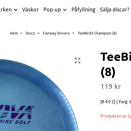
rken
Väskor
Pop-up
Påfyllning
Sälja discar?
Hem
Discs
Fairway Drivers
TeeBird3 Champion (8)
TeeB
(8)
119 kr
[8 4 0 2] | Farg:
Produkten är tyv