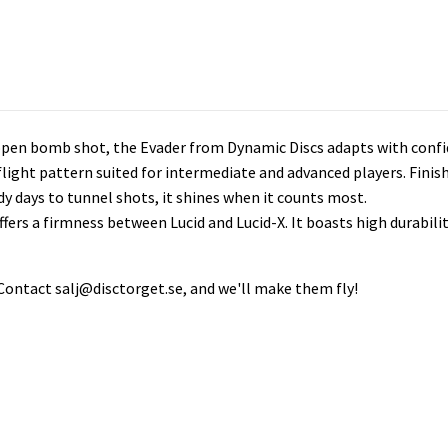
-open bomb shot, the Evader from Dynamic Discs adapts with confid
 a flight pattern suited for intermediate and advanced players. Fini
y days to tunnel shots, it shines when it counts most.
offers a firmness between Lucid and Lucid-X. It boasts high durabil
 Contact
salj@disctorget.se
, and we'll make them fly!