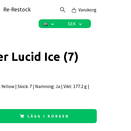
Re-Restock
Varukorg
SEK
r Lucid Ice (7)
g: Yellow | Skick: 7 | Namning: Ja | Vikt: 177.2 g |
LÄGG I KORGEN