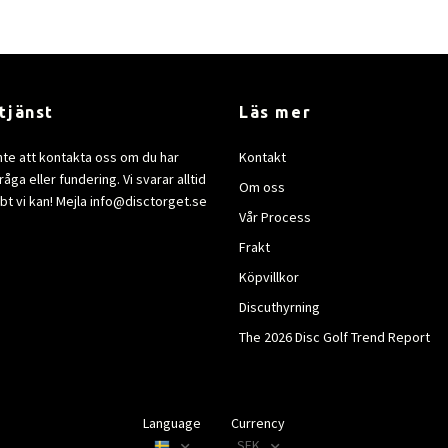
tjänst
Läs mer
nte att kontakta oss om du har
Kontakt
åga eller fundering. Vi svarar alltid
Om oss
bt vi kan! Mejla
info@disctorget.se
Vår Process
Frakt
Köpvillkor
Discuthyrning
The 2026 Disc Golf Trend Report
Language
Currency
SEK