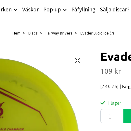
rken
Väskor
Pop-up
Påfyllning
Sälja discar?
Hem
Discs
Fairway Drivers
Evader Lucid Ice (7)
Evade
109 kr
[7 4 0 2.5] | Fär
I lager.