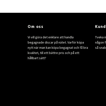
Om oss
Kund
Vi vill göra det enklare att handla
Tveka i
begagnade discar på nätet. Varför köpa
någon fr
nytt när man kan köpa begagnat och få bra
så snab
kvalitet, till ett bättre pris och på ett
hållbart sätt?