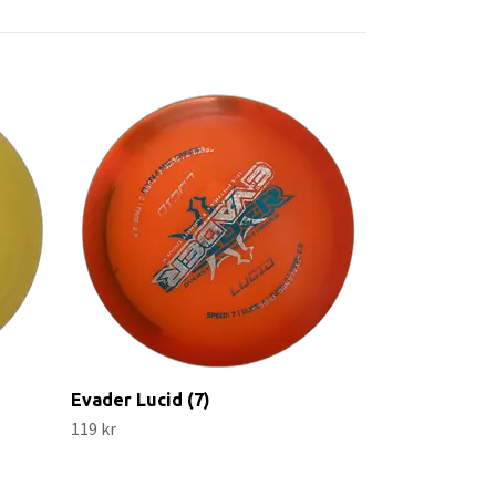
Saint Opto (6
109 kr
Evader Lucid (7)
119 kr