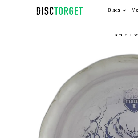
Discs
Mä
Hem
Dis