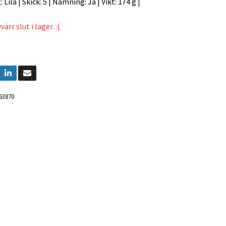
g: Lila | Skick: 5 | Namning: Ja | Vikt: 174 g |
ärr slut i lager. :(
63870