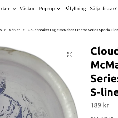
rken
Väskor
Pop-up
Påfyllning
Sälja discar?
cs
Märken
Cloudbreaker Eagle McMahon Creator Series Special Blend
Clou
McMa
Serie
S-line
189 kr