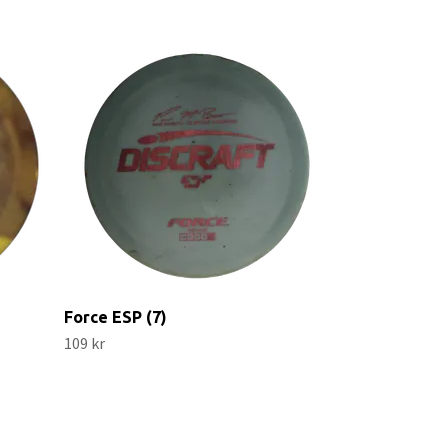
Trespass Sup
119 kr
Force ESP (7)
109 kr