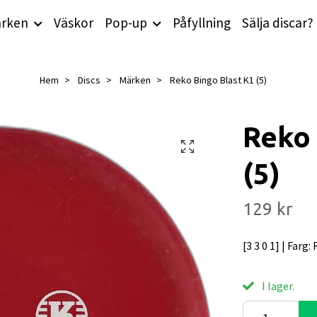
rken
Väskor
Pop-up
Påfyllning
Sälja discar?
Hem
Discs
Märken
Reko Bingo Blast K1 (5)
Reko 
(5)
129 kr
[3 3 0 1] | Farg:
I lager.