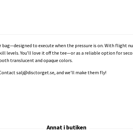
ur bag—designed to execute when the pressure is on. With flight num
kill levels. You’ll love it off the tee—or as a reliable option for sec
in both translucent and opaque colors.
 Contact
salj@disctorget.se
, and we'll make them fly!