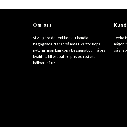
Om oss
Kund
Vi vill göra det enklare att handla
Tveka i
begagnade discar på nätet. Varför köpa
någon fr
nytt när man kan köpa begagnat och få bra
så snab
kvalitet, till ett bättre pris och på ett
hållbart sätt?