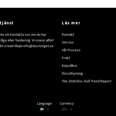
tjänst
Läs mer
nte att kontakta oss om du har
Kontakt
åga eller fundering. Vi svarar alltid
Om oss
bt vi kan! Mejla
info@disctorget.se
Vår Process
Frakt
Köpvillkor
Discuthyrning
The 2026 Disc Golf Trend Report
Language
Currency
SEK