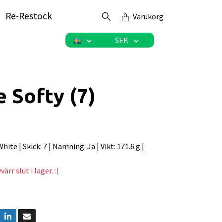
Re-Restock
Varukorg
SEK
 Softy (7)
 White | Skick: 7 | Namning: Ja | Vikt: 171.6 g |
ärr slut i lager. :(