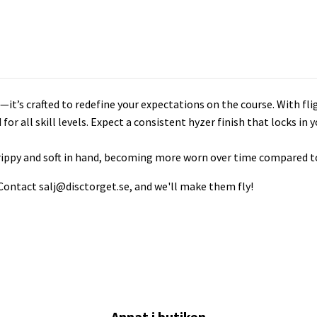
it’s crafted to redefine your expectations on the course. With flig
d for all skill levels. Expect a consistent hyzer finish that locks i
s grippy and soft in hand, becoming more worn over time compared to
 Contact
salj@disctorget.se
, and we'll make them fly!