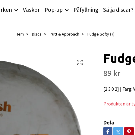
rken
Väskor
Pop-up
Påfyllning
Sälja discar?
Hem
Discs
Putt & Approach
Fudge Softy (7)
Fudge
89 kr
[2 3 0 2] | Färg:
Produkten är tyv
Dela