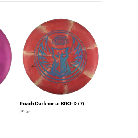
Popcorn SDG
Open 2022 St
109 kr
Roach Darkhorse BRO-D (7)
79 kr