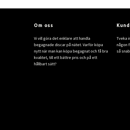
Om oss
Kund
Vi vill göra det enklare att handla
Tveka i
begagnade discar på nätet. Varför köpa
någon fr
nytt när man kan köpa begagnat och få bra
så snab
kvalitet, till ett bättre pris och på ett
hållbart sätt?