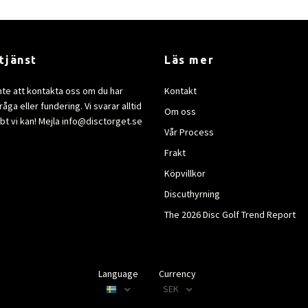
tjänst
Läs mer
nte att kontakta oss om du har
Kontakt
åga eller fundering. Vi svarar alltid
Om oss
bt vi kan! Mejla
info@disctorget.se
Vår Process
Frakt
Köpvillkor
Discuthyrning
The 2026 Disc Golf Trend Report
Language
Currency
SEK