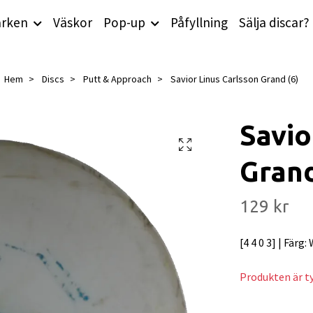
rken
Väskor
Pop-up
Påfyllning
Sälja discar?
Hem
Discs
Putt & Approach
Savior Linus Carlsson Grand (6)
Savio
Grand
129 kr
[4 4 0 3] | Färg:
Produkten är tyv