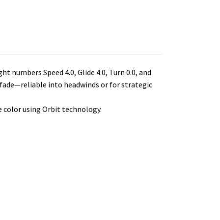
ght numbers Speed 4.0, Glide 4.0, Turn 0.0, and
t fade—reliable into headwinds or for strategic
e color using Orbit technology.