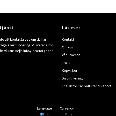
tjänst
Läs mer
nte att kontakta oss om du har
Kontakt
åga eller fundering. Vi svarar alltid
Om oss
bt vi kan! Mejla
info@disctorget.se
Vår Process
Frakt
Köpvillkor
Discuthyrning
The 2026 Disc Golf Trend Report
Language
Currency
SEK