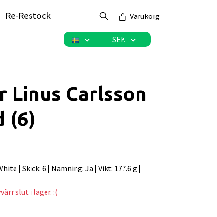
Re-Restock
Varukorg
SEK
r Linus Carlsson
 (6)
 White | Skick: 6 | Namning: Ja | Vikt: 177.6 g |
ärr slut i lager. :(