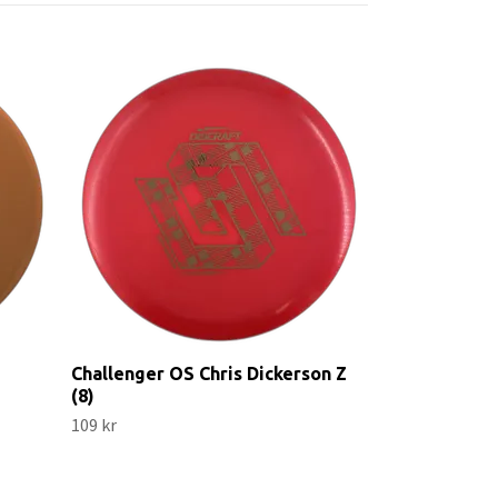
Logic EXO Ha
59 kr
Challenger OS Chris Dickerson Z
(8)
109 kr