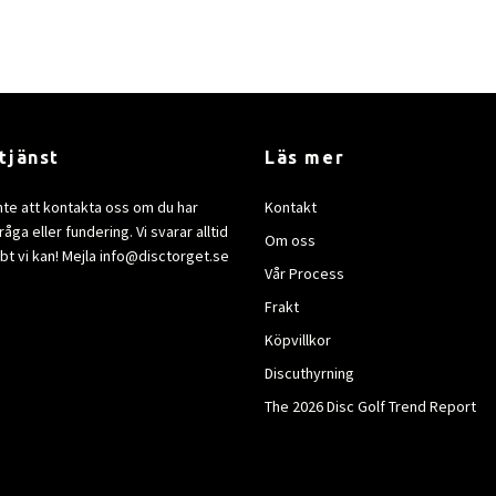
tjänst
Läs mer
nte att kontakta oss om du har
Kontakt
åga eller fundering. Vi svarar alltid
Om oss
bt vi kan! Mejla
info@disctorget.se
Vår Process
Frakt
Köpvillkor
Discuthyrning
The 2026 Disc Golf Trend Report