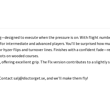
bag—designed to execute when the pressure is on. With flight numbers
ed for intermediate and advanced players. You’ll be surprised how m
for hyzer flips and turnover lines. Finishes with a confident fade—r
hots on wooded courses.
c, offering excellent grip. The Flx version contributes to a slightly
 Contact
salj@disctorget.se
, and we'll make them fly!