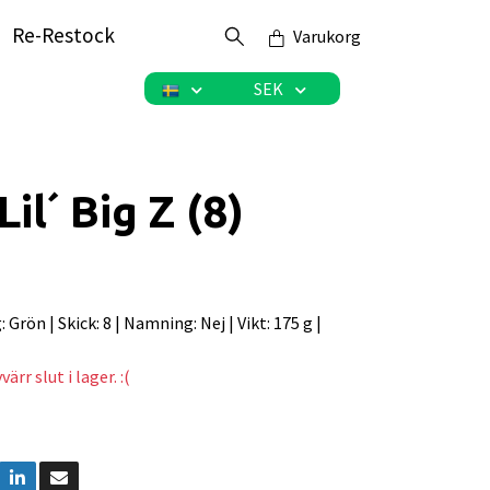
Re-Restock
Varukorg
SEK
il´ Big Z (8)
g: Grön | Skick: 8 | Namning: Nej | Vikt: 175 g |
ärr slut i lager. :(