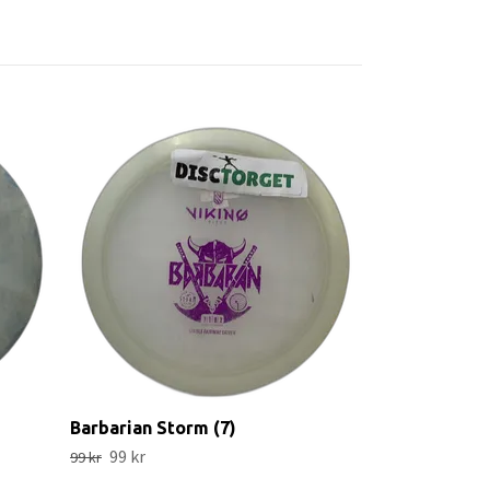
Shryke Star (
99 kr
Barbarian Storm (7)
99 kr
99 kr