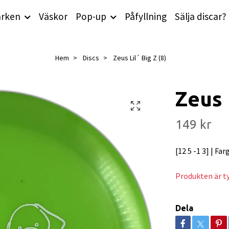
rken
Väskor
Pop-up
Påfyllning
Sälja discar?
Hem
Discs
Zeus Lil´ Big Z (8)
Zeus L
149 kr
[12 5 -1 3] | Far
Produkten är tyv
Dela